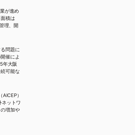
作業が進め
る面積は
、管理、開
する問題に
の開催によ
5年大阪
持続可能な
ICEP）
外ネットワ
出の増加や