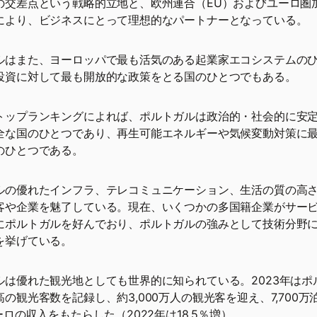
の交差点という戦略的立地と、欧州連合（EU）およびユーロ圏
により、ビジネスにとって理想的なパートナーとなっている。
ルはまた、ヨーロッパで最も活気のある起業家エコシステムの
投資に対して最も開放的な政策をとる国のひとつでもある。
トップランキングによれば、ポルトガルは政治的・社会的に安
全な国のひとつであり、再生可能エネルギーや気候変動対策に
のひとつである。
ルの優れたインフラ、テレコミュニケーション、生活の質の高
客や企業を魅了している。現在、いくつかの多国籍企業がサー
にポルトガルを好んでおり、ポルトガルの強みとして技術分野
を挙げている。
ルは優れた観光地としても世界的に知られている。2023年はポ
の観光客数を記録し、約3,000万人の観光客を迎え、7,700万
ーロの収入をもたらした（2022年は18.5％増）。