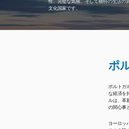
性、完璧な気候、そして独特の生活の
文化国家です。
ポ
ポルトガ
な経済を
ルは、革
の関心事
ヨーロッ