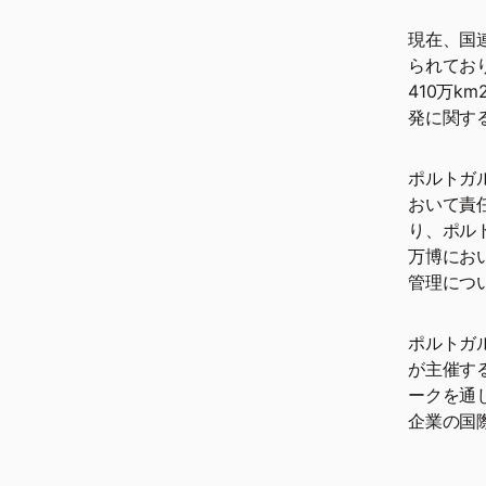
現在、国
られてお
410万
発に関す
ポルトガ
おいて責
り、ポル
万博にお
管理につ
ポルトガ
が主催す
ークを通
企業の国