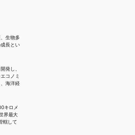
護、生物多
の成長とい
を開発し、
ーエコノミ
り、海洋経
00キロメ
世界最大
管轄して