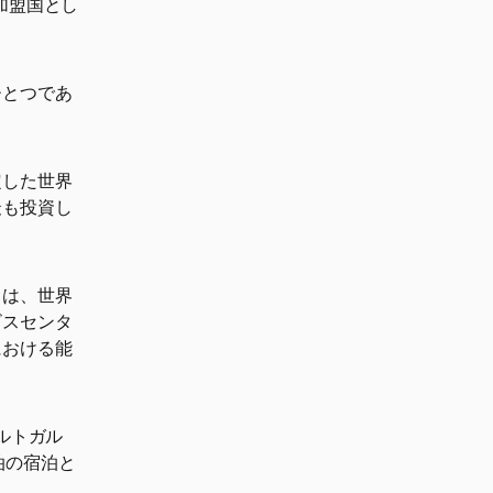
加盟国とし
ひとつであ
定した世界
最も投資し
さは、世界
ビスセンタ
における能
ルトガル
泊の宿泊と