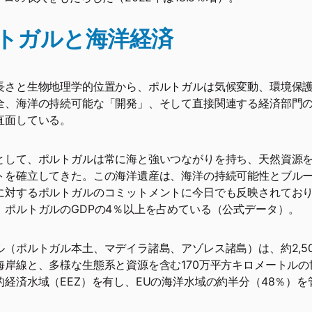
トガルと海洋経済
長さと生物地理学的位置から、ポルトガルは気候変動、環境保
全、海洋の持続可能な「開発」、そして直接関連する経済部門
直面している。
として、ポルトガルは常に海と強いつながりを持ち、天然資源
トを確立してきた。この海洋遺産は、海洋の持続可能性とブル
に対するポルトガルのコミットメントに今日でも反映されてお
、ポルトガルのGDPの4％以上を占めている（公式データ）。
ル（ポルトガル本土、マデイラ諸島、アゾレス諸島）は、約2,5
海岸線と、多様な生態系と資源を含む170万平方キロメートルの
的経済水域（EEZ）を有し、EUの海洋水域の約半分（48％）を