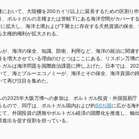
連において、大陸棚を200カイリ以上に延長するための区割り
り、ポルトガルの主権または管轄下にある海洋空間がカバーす
km2に拡大し、海洋土壌および下層土に存在する天然資源の保全
る主権的権利が拡大される。
ルが、海洋の保全、知識、防衛、利用など、海洋の統治に関連
任を増大させている理由のひとつはここにある。リスボン万博
トガルは海洋問題を国際政治課題に押し上げた。日本では、202
いて、海とブルーエコノミーが、海洋とその保全、海洋資源の
いて再び注目を集めた。
ルの2025年大阪万博への参加は、ポルトガル投資・外国貿易庁（A
るもので、同庁は、ポルトガル国内および約
50カ国
に広がる海
じて、外国投資の誘致やポルトガル経済の国際化を推進し、輸
際進出を促す役割を担っている。