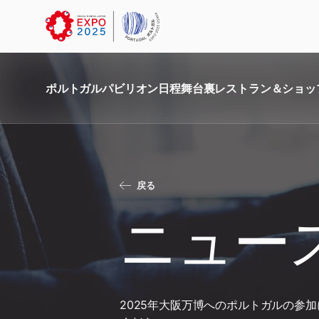
ポルトガル
パビリオン
日程
舞台裏
レストラン＆ショッ
戻る
ニュー
2025年大阪万博へのポルトガルの参