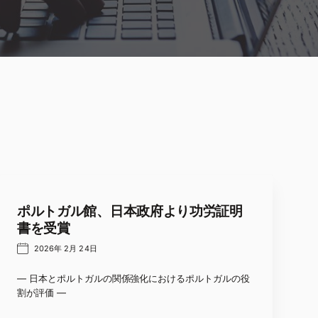
ポルトガル館、日本政府より功労証明
書を受賞
2026年 2月 24日
― 日本とポルトガルの関係強化におけるポルトガルの役
割が評価 ―