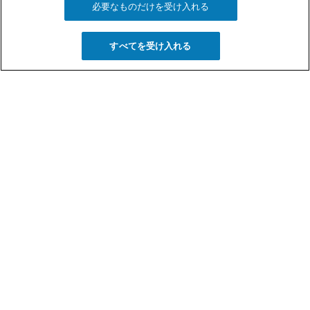
必要なものだけを受け入れる
すべてを受け入れる
2025年大阪万博におけるポ
ルトガル、グローバルな対
話としての海