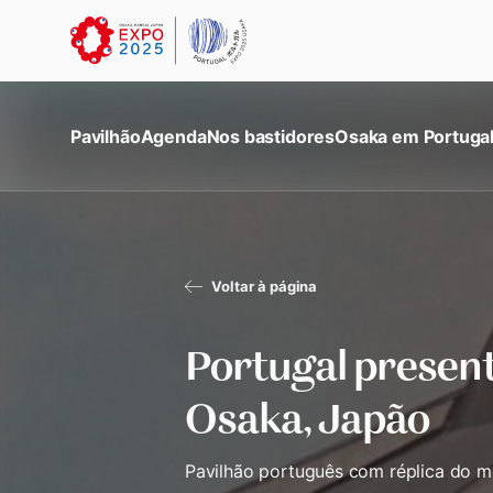
Pavilhão
Agenda
Nos bastidores
Osaka em Portuga
Voltar à página
Portugal present
Osaka, Japão
Pavilhão português com réplica do 