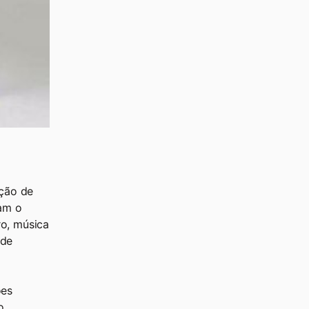
ação de
ram o
o, música
 de
ões
o,