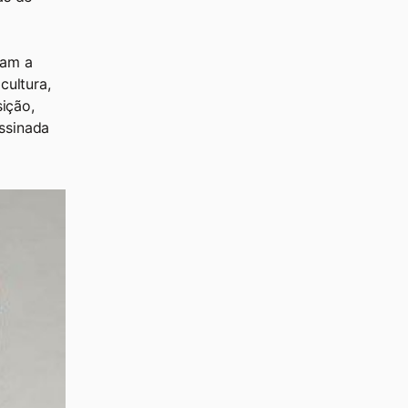
vam a
cultura,
ição,
ssinada