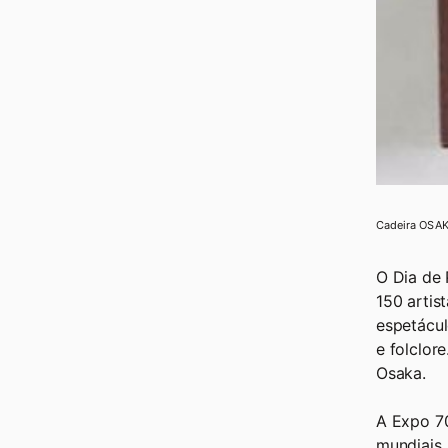
Cadeira OSAK
O Dia de 
150 artis
espetácul
e folclor
Osaka.
A Expo 70
mundiais,