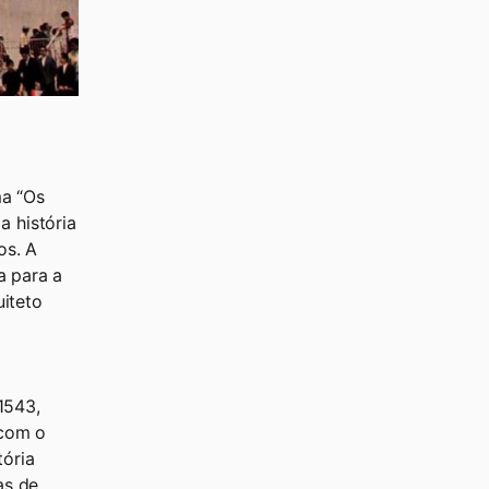
ma “Os
 história
os. A
a para a
iteto
1543,
 com o
tória
as de