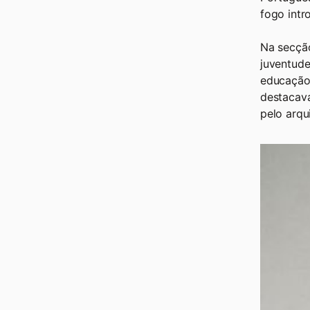
fogo intr
Na secção
juventude
educação 
destacava
pelo arqu