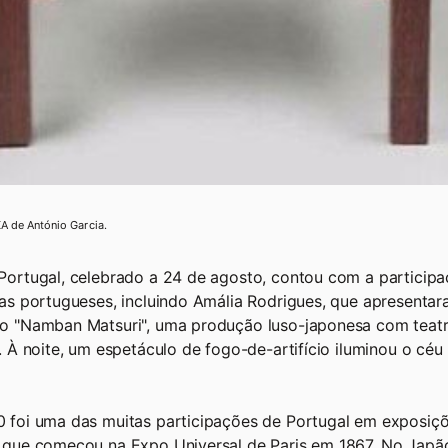
A de António Garcia.
Portugal, celebrado a 24 de agosto, contou com a particip
tas portugueses, incluindo Amália Rodrigues, que apresenta
o "Namban Matsuri", uma produção luso-japonesa com teatr
e. À noite, um espetáculo de fogo-de-artifício iluminou o céu
 foi uma das muitas participações de Portugal em exposiç
 que começou na Expo Universal de Paris em 1867. No Japã