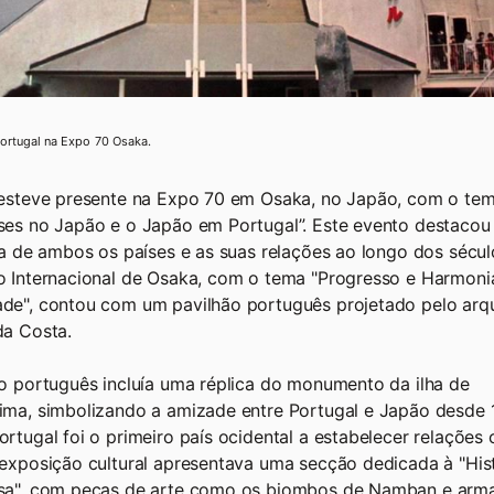
ortugal na Expo 70 Osaka.
 esteve presente na Expo 70 em Osaka, no Japão, com o te
es no Japão e o Japão em Portugal”. Este evento destacou a
ra de ambos os países e as suas relações ao longo dos sécul
 Internacional de Osaka, com o tema "Progresso e Harmoni
e", contou com um pavilhão português projetado pelo arqu
da Costa.
o português incluía uma réplica do monumento da ilha de
ma, simbolizando a amizade entre Portugal e Japão desde 
rtugal foi o primeiro país ocidental a estabelecer relações
exposição cultural apresentava uma secção dedicada à "His
sa", com peças de arte como os biombos de Namban e arm