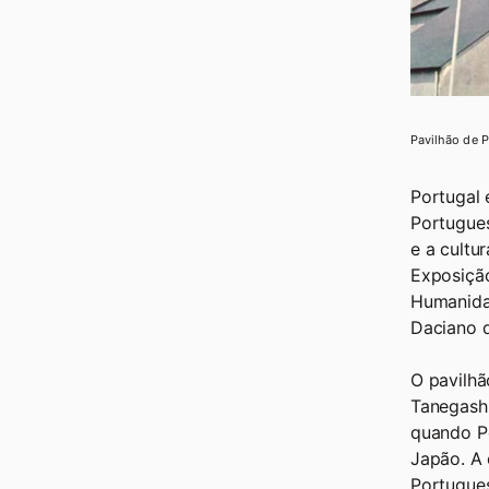
Pavilhão de P
Portugal
Portugues
e a cultu
Exposição
Humanidad
Daciano 
O pavilhã
Tanegashi
quando Po
Japão. A 
Portugue