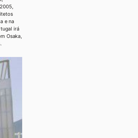
 2005,
itetos
ia e na
ugal irá
em Osaka,
.